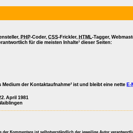
ensteller,
PHP
-Coder,
CSS
-Frickler,
HTML
-Tagger, Webmast
rantwortlich für die meisten Inhalte¹ dieser Seiten:
 Medium der Kontaktaufnahme² ist und bleibt eine nette
E-
2. April 1981
Waiblingen
te der Kommentare ist selbstverständlich der jeweilige Autor verantwortli