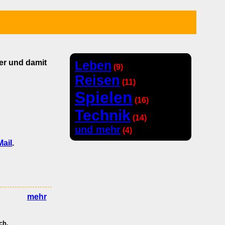
er und damit
Leben
(9)
Reisen
(11)
Spielen
(16)
Technik
(14)
und mehr
(4)
Mail
.
mehr
ch.