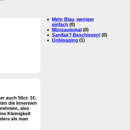
Mehr Blau, weniger
einfach
(0)
Münzautomat
(0)
Sanifair? Beschissen!
(0)
Unblogging
(1)
r auch 50ct- 1€-
ten die Innereien
nnehmen, also
ne Kleinigkeit
nders als man