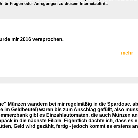
ch für Fragen oder Anregungen zu diesem Internetauftritt.
wurde mir 2016 versprochen.
mehr
" Münzen wandern bei mir regelmäßig in die Spardose, abe
 im Geldbeutel) waren bis zum Anschlag gefüllt, also muss
Commerzbank gibt es Einzahlautomaten, die auch Münzen a
k in die nächste Filiale. Eigentlich dachte ich, dass es ei
tten, Geld wird gezählt, fertig - jedoch kommt es erstens a