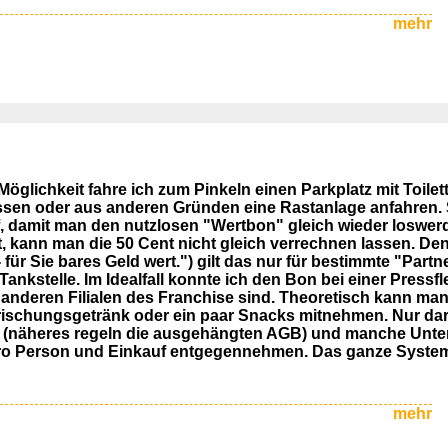
mehr
Möglichkeit fahre ich zum Pinkeln einen Parkplatz mit Toilett
sen oder aus anderen Gründen eine Rastanlage anfahren. 
f, damit man den nutzlosen "Wertbon" gleich wieder loswe
t, kann man die 50 Cent nicht gleich verrechnen lassen. Den
für Sie bares Geld wert.") gilt das nur für bestimmte "Par
ankstelle. Im Idealfall konnte ich den Bon bei einer Pressf
i anderen Filialen des Franchise sind. Theoretisch kann ma
rischungsgetränk oder ein paar Snacks mitnehmen. Nur dar
allen (näheres regeln die ausgehängten AGB) und manche Un
pro Person und Einkauf entgegennehmen. Das ganze System
mehr