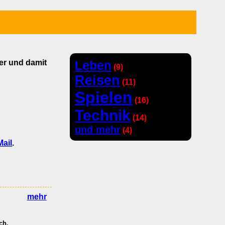
er und damit
Leben
(9)
Reisen
(11)
Spielen
(16)
Technik
(14)
und mehr
(4)
Mail
.
mehr
ch.