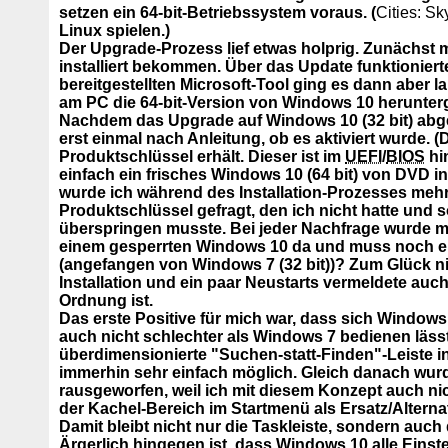
setzen ein 64-bit-Betriebssystem voraus. (
Cities: Sk
Linux spielen.)
Der Upgrade-Prozess lief etwas holprig. Zunächst m
installiert bekommen. Über das Update funktionierte
bereitgestellten Microsoft-Tool ging es dann aber 
am PC die 64-bit-Version von Windows 10 herunter
Nachdem das Upgrade auf Windows 10 (32 bit) abge
erst einmal nach Anleitung, ob es aktiviert wurde. (
Produktschlüssel erhält. Dieser ist im
UEFI
/
BIOS
hin
einfach ein frisches Windows 10 (64 bit) von DVD ins
wurde ich während des Installation-Prozesses mehr
Produktschlüssel gefragt, den ich nicht hatte und 
überspringen musste. Bei jeder Nachfrage wurde mi
einem gesperrten Windows 10 da und muss noch einm
(angefangen von Windows 7 (32 bit))? Zum Glück n
Installation und ein paar Neustarts vermeldete auc
Ordnung ist.
Das erste Positive für mich war, dass sich Window
auch nicht schlechter als Windows 7 bedienen lässt
überdimensionierte "Suchen-statt-Finden"-Leiste in 
immerhin sehr einfach möglich. Gleich danach wu
rausgeworfen, weil ich mit diesem Konzept auch ni
der Kachel-Bereich im Startmenü als Ersatz/Altern
Damit bleibt nicht nur die Taskleiste, sondern auc
Ärgerlich hingegen ist, dass Windows 10 alle Einste