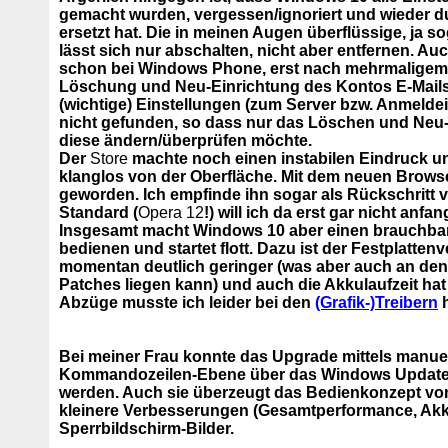
gemacht wurden, vergessen/ignoriert und wieder d
ersetzt hat. Die in meinen Augen überflüssige, ja 
lässt sich nur abschalten, nicht aber entfernen. Au
schon bei Windows Phone, erst nach mehrmaligem 
Löschung und Neu-Einrichtung des Kontos E-Mails 
(wichtige) Einstellungen (zum Server bzw. Anmelde
nicht gefunden, so dass nur das Löschen und Neu-
diese ändern/überprüfen möchte.
Der
Store
machte noch einen instabilen Eindruck u
klanglos von der Oberfläche. Mit dem neuen Brows
geworden. Ich empfinde ihn sogar als Rückschritt
Standard (
Opera 12
!) will ich da erst gar nicht anfa
Insgesamt macht Windows 10 aber einen brauchbar
bedienen und startet flott. Dazu ist der Festplatt
momentan deutlich geringer (was aber auch an den 
Patches liegen kann) und auch die Akkulaufzeit hat
Abzüge musste ich leider bei den
(Grafik-)Treibern
h
Bei meiner Frau konnte das Upgrade mittels manuel
Kommandozeilen-Ebene über das Windows Update
werden. Auch sie überzeugt das Bedienkonzept vo
kleinere Verbesserungen (Gesamtperformance, Akk
Sperrbildschirm-Bilder.