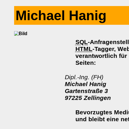
Michael Hanig
SQL
-Anfragenstel
HTML
-Tagger, We
verantwortlich für
Seiten:
Dipl.-Ing. (FH)
Michael Hanig
Gartenstraße 3
97225 Zellingen
Bevorzugtes Medi
und bleibt eine ne