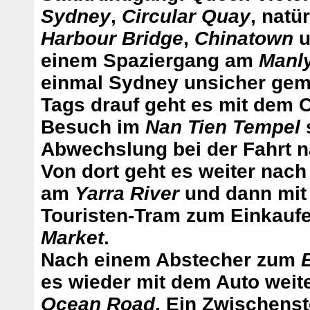
Sydney
,
Circular Quay
, natü
Harbour Bridge
,
Chinatown
u
einem Spaziergang am
Manl
einmal Sydney unsicher gem
Tags drauf geht es mit dem 
Besuch im
Nan Tien Tempel
s
Abwechslung bei der Fahrt 
Von dort geht es weiter nac
am
Yarra River
und dann mit
Touristen-Tram zum Einkau
Market
.
Nach einem Abstecher zum
es wieder mit dem Auto weit
Ocean Road
. Ein Zwischens