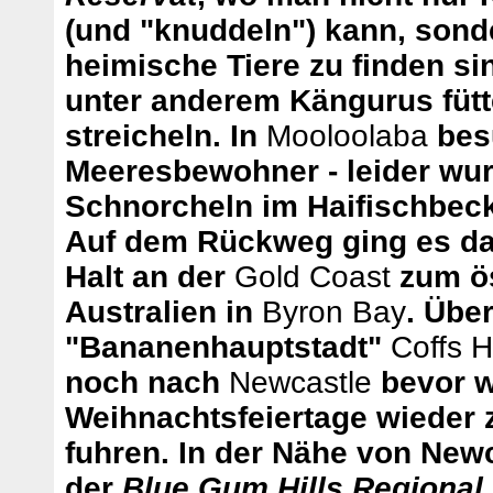
(und "knuddeln") kann, sond
heimische Tiere zu finden si
unter anderem Kängurus füt
streicheln. In
Mooloolaba
besu
Meeresbewohner - leider wu
Schnorcheln im Haifischbeck
Auf dem Rückweg ging es da
Halt an der
Gold Coast
zum ös
Australien in
Byron Bay
. Über
"Bananenhauptstadt"
Coffs 
noch nach
Newcastle
bevor wi
Weihnachtsfeiertage wieder
fuhren. In der Nähe von Newc
der
Blue Gum Hills Regional