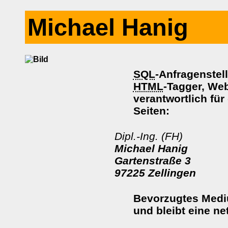
Michael Hanig
SQL
-Anfragenstel
HTML
-Tagger, We
verantwortlich für
Seiten:
Dipl.-Ing. (FH)
Michael Hanig
Gartenstraße 3
97225 Zellingen
Bevorzugtes Medi
und bleibt eine ne